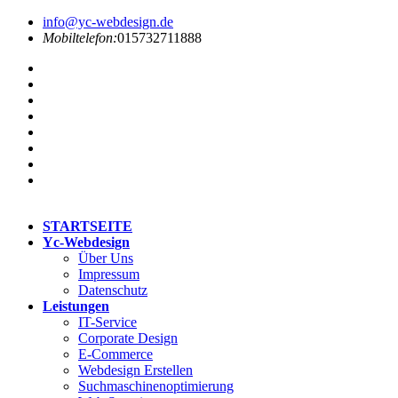
info@yc-webdesign.de
Mobiltelefon:
015732711888
STARTSEITE
Yc-Webdesign
Über Uns
Impressum
Datenschutz
Leistungen
IT-Service
Corporate Design
E-Commerce
Webdesign Erstellen
Suchmaschinenoptimierung