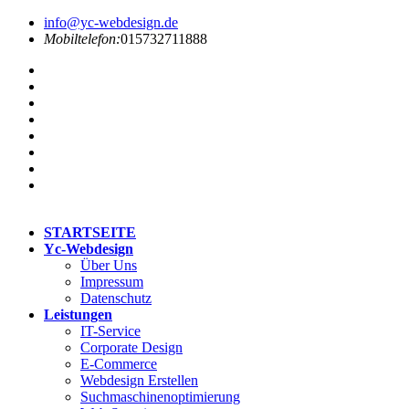
info@yc-webdesign.de
Mobiltelefon:
015732711888
STARTSEITE
Yc-Webdesign
Über Uns
Impressum
Datenschutz
Leistungen
IT-Service
Corporate Design
E-Commerce
Webdesign Erstellen
Suchmaschinenoptimierung