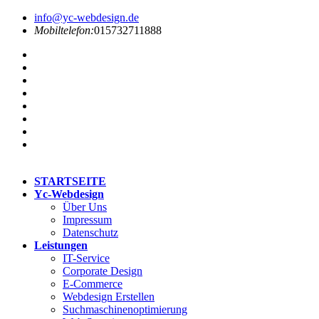
info@yc-webdesign.de
Mobiltelefon:
015732711888
STARTSEITE
Yc-Webdesign
Über Uns
Impressum
Datenschutz
Leistungen
IT-Service
Corporate Design
E-Commerce
Webdesign Erstellen
Suchmaschinenoptimierung