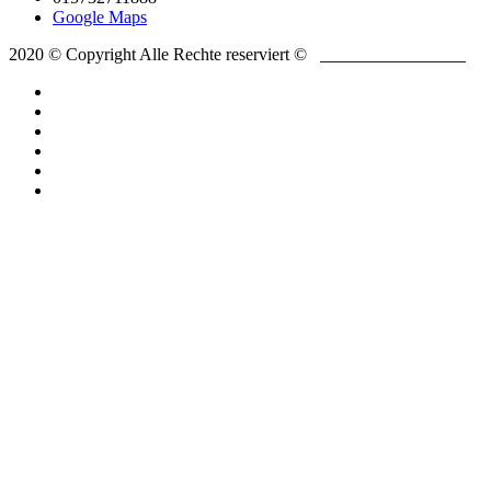
Google Maps
2020 © Copyright Alle Rechte reserviert ©
YC-
WEBDESIGN