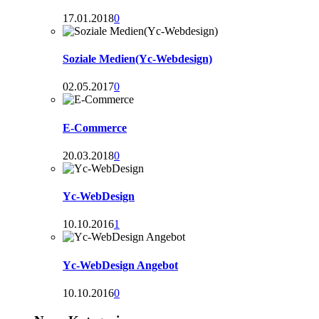
17.01.2018
0
Soziale Medien(Yc-Webdesign)
02.05.2017
0
E-Commerce
20.03.2018
0
Yc-WebDesign
10.10.2016
1
Yc-WebDesign Angebot
10.10.2016
0