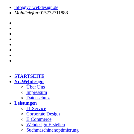
info@yc-webdesign.de
Mobiltelefon:
015732711888
STARTSEITE
Yc-Webdesign
Über Uns
Impressum
Datenschutz
Leistungen
IT-Service
Corporate Design
E-Commerce
Webdesign Erstellen
Suchmaschinenoptimierung